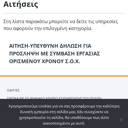
Αιτήσεις
Στη λίστα παρακάτω μπορείτε να δείτε τις υπηρεσίες
που αφορούν την επιλεγμένη κατηγορία.
ΑΙΤΗΣΗ-ΥΠΕΥΘΥΝΗ ΔΗΛΩΣΗ ΓΙΑ
ΠΡΟΣΛΗΨΗ ΜΕ ΣΥΜΒΑΣΗ ΕΡΓΑΣΙΑΣ
ΟΡΙΣΜΕΝΟΥ ΧΡΟΝΟΥ Σ.Ο.Χ.
ΟΔΗΓΙΕΣ
ΣΧΕΤΙΚΑ ΜΕ ΤΟ ΨΗΦΙΑΚΟ ΚΕΝΤΡΟ ΕΞΥΠΗΡΕΤΗΣΗΣ ΤΟΥ ΠΟΛΙΤΗ
Χρησιμοποιούμε cookies για να σας προσφέρουμε την καλύτερη
ΟΡΟΙ ΧΡΗΣΗΣ
ΠΟΛΙΤΙΚΗ ΑΠΟΡΡΗΤΟΥ
ΕΠΙΚΟΙΝΩΝΙΑ
δυνατή εμπειρία στη σελίδα μας. Εάν συνεχίσετε να
χρησιμοποιείτε τη σελίδα, θα υποθέσουμε πως είστε
help
ικανοποιημένοι με αυτό.
© Copyright 2026